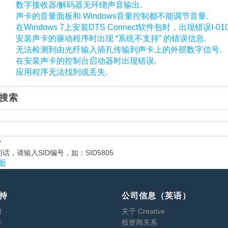
数字接收器/解码器无环绕声音输出.
声卡的音量面板和 Windows音量控制都不能调节音量.
在Windows 7上安装DTS Connect软件包时，出现错误I-010
安装声卡的驱动程序时出现 “系统不支持” 的错误信息.
无法检测到由光纤输入插孔传输到声卡上的外部数字信号.
在安装声卡的控制台启动器时出现错误.
应用程序无法找到或丢失.
搜索
？
话，请输入SID编号，如：SID5805
面
持
公司信息（英语）
们
关于 Creative
持
投资商关系