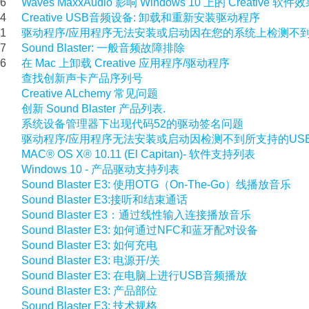
06
Waves MaxxAudio 影响 Windows 10 上的 Creative 软件
84
Creative USB音频设备: 卸载和重新安装驱动程序
91
驱动程序/应用程序无法安装或启动因在您的系统上检测不到
37
Sound Blaster: 一般音频故障排除
96
在 Mac 上卸载 Creative 应用程序/驱动程序
查找创新声卡产品序列号
Creative ALchemy 常见问题
创新 Sound Blaster 产品列表.
系统设备管理器下出现代码52的驱动签名问题
驱动程序/应用程序无法安装或启动因检测不到所支持的US
MAC® OS X® 10.11 (El Capitan)- 软件支持列表
Windows 10 - 产品驱动支持列表
Sound Blaster E3: 使用OTG（On-The-Go）线播放音乐
Sound Blaster E3:接听和结束通话
Sound Blaster E3：通过线性输入连接播放音乐
Sound Blaster E3: 如何通过NFC和蓝牙配对设备
Sound Blaster E3: 如何充电
Sound Blaster E3: 电源开/关
Sound Blaster E3: 在电脑上进行USB音频播放
Sound Blaster E3: 产品部位
Sound Blaster E3: 技术规格