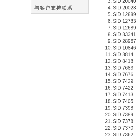
SID 2004
SID 2002
与客户支持联系
SID 1288
SID 1278
SID 1268
SID 83341
SID 28967
SID 10846
SID 8814
SID 8418
SID 7683
SID 7676
SID 7429
SID 7422
SID 7413
SID 7405
SID 7398
SID 7389
SID 7378
SID 7370
SID 7362