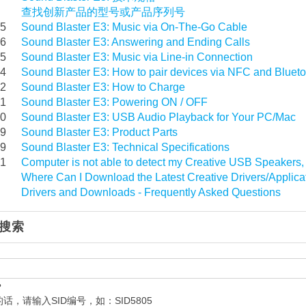
查找创新产品的型号或产品序列号
45
Sound Blaster E3: Music via On-The-Go Cable
96
Sound Blaster E3: Answering and Ending Calls
95
Sound Blaster E3: Music via Line-in Connection
94
Sound Blaster E3: How to pair devices via NFC and Blueto
92
Sound Blaster E3: How to Charge
91
Sound Blaster E3: Powering ON / OFF
90
Sound Blaster E3: USB Audio Playback for Your PC/Mac
89
Sound Blaster E3: Product Parts
79
Sound Blaster E3: Technical Specifications
81
Computer is not able to detect my Creative USB Speakers
Where Can I Download the Latest Creative Drivers/Applic
Drivers and Downloads - Frequently Asked Questions
搜索
？
话，请输入SID编号，如：SID5805